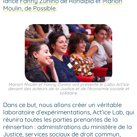
lancé
Fanny Zunino
de Ronalpia et
Marion
Moulin, de Possible
.
Marion Moulin et Fanny Zunino ont présenté le Labo Act'ice
devant des acteurs de la Justice et de l'économie sociale et
solidaire.
Dans ce but, nous allons créer un véritable
laboratoire d’expérimentations, Act’ice Lab, qui
réunira toutes les parties prenantes de la
réinsertion : administrations du ministère de la
Justice, services sociaux de droit commun,